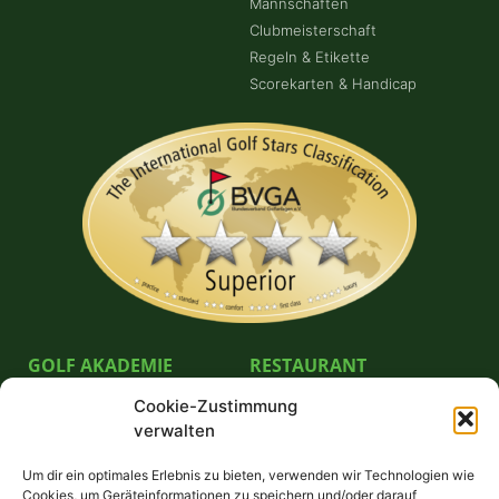
Mannschaften
Clubmeisterschaft
Regeln & Etikette
Scorekarten & Handicap
GOLF AKADEMIE
RESTAURANT
Cookie-Zustimmung
Pro German Göpel
Bella Vista Restaurante GmbH
verwalten
Unterricht & Preise
Schnuppergolfen
Um dir ein optimales Erlebnis zu bieten, verwenden wir Technologien wie
Platzreifekurs
Cookies, um Geräteinformationen zu speichern und/oder darauf