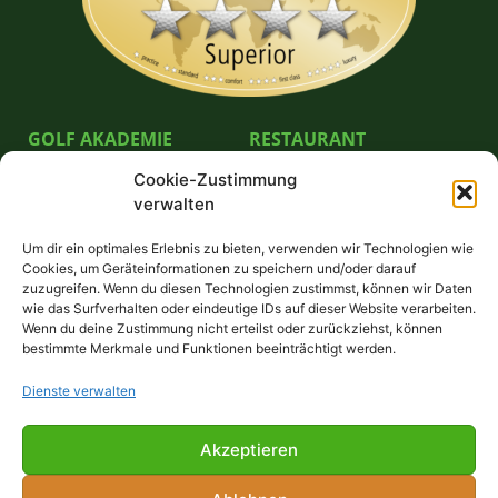
GOLF AKADEMIE
RESTAURANT
Cookie-Zustimmung
Pro German Göpel
Bella Vista Restaurante GmbH
verwalten
Unterricht & Preise
Schnuppergolfen
Um dir ein optimales Erlebnis zu bieten, verwenden wir Technologien wie
Platzreifekurs
Cookies, um Geräteinformationen zu speichern und/oder darauf
Trainerstunde buchen
zuzugreifen. Wenn du diesen Technologien zustimmst, können wir Daten
wie das Surfverhalten oder eindeutige IDs auf dieser Website verarbeiten.
Wenn du deine Zustimmung nicht erteilst oder zurückziehst, können
FÜR GÄSTE
bestimmte Merkmale und Funktionen beeinträchtigt werden.
Willkommen!
Dienste verwalten
Greenfee
Anfahrt
Akzeptieren
Unterkünfte