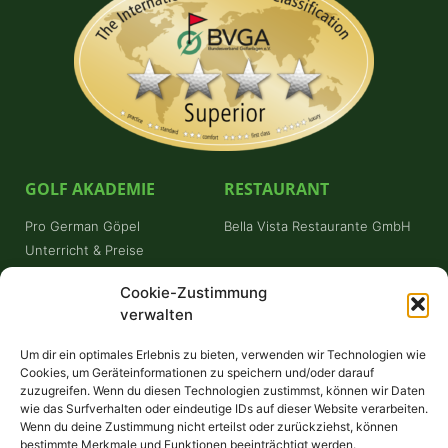
GOLF AKADEMIE
RESTAURANT
Pro German Göpel
Bella Vista Restaurante GmbH
Unterricht & Preise
Schnuppergolfen
Cookie-Zustimmung
Platzreifekurs
verwalten
Trainerstunde buchen
Um dir ein optimales Erlebnis zu bieten, verwenden wir Technologien wie
FÜR GÄSTE
Cookies, um Geräteinformationen zu speichern und/oder darauf
zuzugreifen. Wenn du diesen Technologien zustimmst, können wir Daten
Willkommen!
wie das Surfverhalten oder eindeutige IDs auf dieser Website verarbeiten.
Wenn du deine Zustimmung nicht erteilst oder zurückziehst, können
Greenfee
bestimmte Merkmale und Funktionen beeinträchtigt werden.