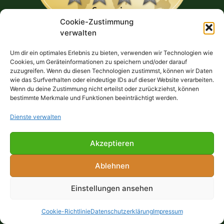
Cookie-Zustimmung
verwalten
GOLF AKADEMIE
RESTAURANT
Um dir ein optimales Erlebnis zu bieten, verwenden wir Technologien wie
Cookies, um Geräteinformationen zu speichern und/oder darauf
Pro German Göpel
Bella Vista Restaurante GmbH
zuzugreifen. Wenn du diesen Technologien zustimmst, können wir Daten
wie das Surfverhalten oder eindeutige IDs auf dieser Website verarbeiten.
Unterricht & Preise
Wenn du deine Zustimmung nicht erteilst oder zurückziehst, können
Schnuppergolfen
bestimmte Merkmale und Funktionen beeinträchtigt werden.
Platzreifekurs
Trainerstunde buchen
Dienste verwalten
FÜR GÄSTE
Akzeptieren
Willkommen!
Ablehnen
Greenfee
Anfahrt
Einstellungen ansehen
Unterkünfte
Cookie-Richtlinie
Datenschutzerklärung
Impressum
© GolfPark Gerolsbach 2024