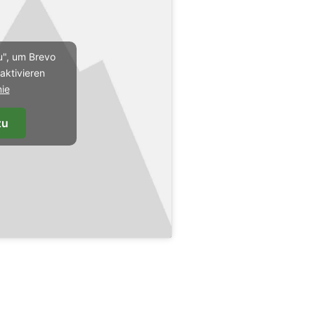
u", um Brevo
aktivieren
nie
zu