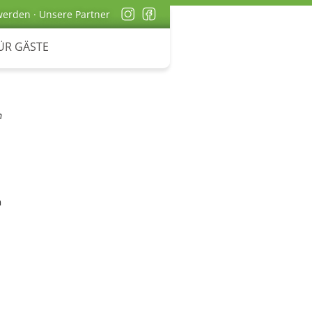
werden
·
Unsere Partner
ÜR GÄSTE
m
n