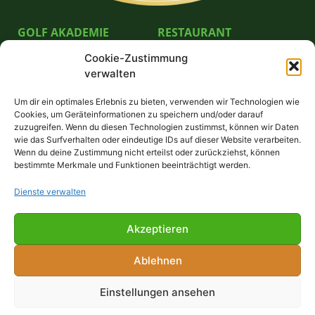
GOLF AKADEMIE
RESTAURANT
Cookie-Zustimmung
Pro German Göpel
Bella Vista Restaurante GmbH
verwalten
Unterricht & Preise
Schnuppergolfen
Um dir ein optimales Erlebnis zu bieten, verwenden wir Technologien wie
Platzreifekurs
Cookies, um Geräteinformationen zu speichern und/oder darauf
Trainerstunde buchen
zuzugreifen. Wenn du diesen Technologien zustimmst, können wir Daten
wie das Surfverhalten oder eindeutige IDs auf dieser Website verarbeiten.
Wenn du deine Zustimmung nicht erteilst oder zurückziehst, können
FÜR GÄSTE
bestimmte Merkmale und Funktionen beeinträchtigt werden.
Willkommen!
Dienste verwalten
Greenfee
Anfahrt
Akzeptieren
Unterkünfte
Ablehnen
© GolfPark Gerolsbach 2024
Einstellungen ansehen