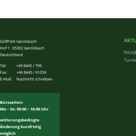
AKTU
GolfPark Gerolsbach
Hof 1 · 85302 Gerolsbach
Neuig
Deutschland
Turni
Tel:
+49 8445 / 799
Fax:
+49 8445 / 91059
E-Mail:
Nachricht schreiben
Bürozeiten:
Mo – So: 09:00 – 16:00 Uhr
witterungsbedingte
Änderung kurzfristig
möglich