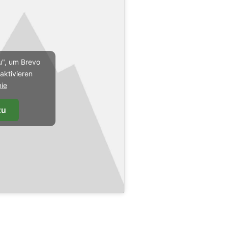
u", um Brevo
aktivieren
nie
zu