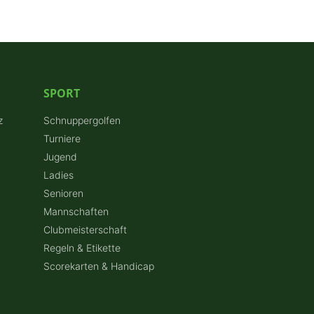
SPORT
z
Schnuppergolfen
Turniere
Jugend
Ladies
Senioren
Mannschaften
Clubmeisterschaft
Regeln & Etikette
Scorekarten & Handicap