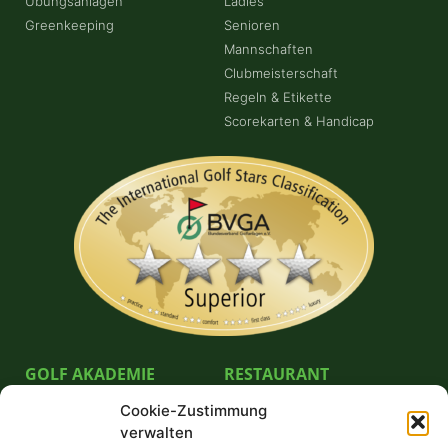
Übungsanlagen
Ladies
Greenkeeping
Senioren
Mannschaften
Clubmeisterschaft
Regeln & Etikette
Scorekarten & Handicap
GOLF AKADEMIE
RESTAURANT
Cookie-Zustimmung
Pro German Göpel
Bella Vista Restaurante GmbH
verwalten
Unterricht & Preise