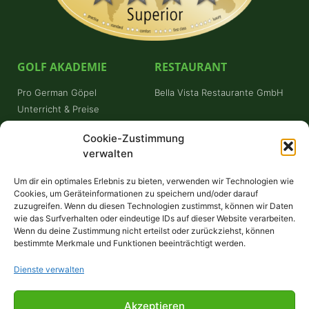
GOLF AKADEMIE
RESTAURANT
Pro German Göpel
Bella Vista Restaurante GmbH
Unterricht & Preise
Schnuppergolfen
Cookie-Zustimmung
Platzreifekurs
verwalten
Trainerstunde buchen
Um dir ein optimales Erlebnis zu bieten, verwenden wir Technologien wie
FÜR GÄSTE
Cookies, um Geräteinformationen zu speichern und/oder darauf
zuzugreifen. Wenn du diesen Technologien zustimmst, können wir Daten
Willkommen!
wie das Surfverhalten oder eindeutige IDs auf dieser Website verarbeiten.
Wenn du deine Zustimmung nicht erteilst oder zurückziehst, können
Greenfee
bestimmte Merkmale und Funktionen beeinträchtigt werden.
Anfahrt
Unterkünfte
Dienste verwalten
© GolfPark Gerolsbach 2024
Akzeptieren