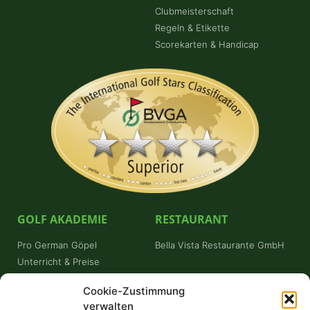
Clubmeisterschaft
Regeln & Etikette
Scorekarten & Handicap
GOLF AKADEMIE
RESTAURANT
Pro German Göpel
Bella Vista Restaurante GmbH
Unterricht & Preise
Schnuppergolfen
Cookie-Zustimmung
Platzreifekurs
verwalten