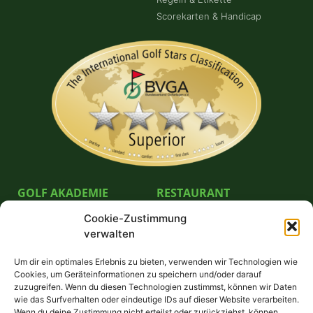
Scorekarten & Handicap
GOLF AKADEMIE
RESTAURANT
Cookie-Zustimmung
Pro German Göpel
Bella Vista Restaurante GmbH
verwalten
Unterricht & Preise
Schnuppergolfen
Um dir ein optimales Erlebnis zu bieten, verwenden wir Technologien wie
Platzreifekurs
Cookies, um Geräteinformationen zu speichern und/oder darauf
Trainerstunde buchen
zuzugreifen. Wenn du diesen Technologien zustimmst, können wir Daten
wie das Surfverhalten oder eindeutige IDs auf dieser Website verarbeiten.
Wenn du deine Zustimmung nicht erteilst oder zurückziehst, können